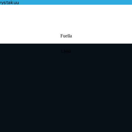
syystakuu
Fuella
Lisää