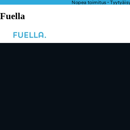
Nopea toimitus • Tyytyäi
Fuella