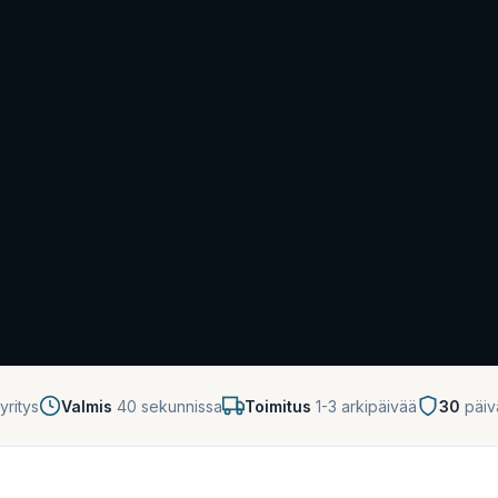
yritys
Valmis
40 sekunnissa
Toimitus
1-3 arkipäivää
30
päiv